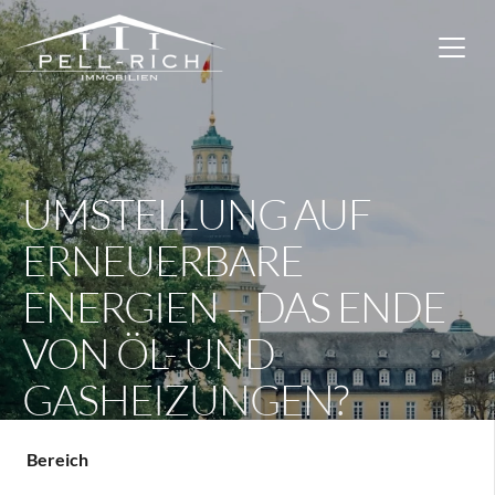
UMSTELLUNG AUF
ERNEUERBARE
ENERGIEN – DAS ENDE
VON ÖL- UND
GASHEIZUNGEN?
Bereich