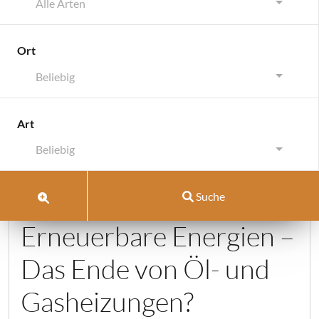
Alle Arten
Ort
Beliebig
FAQ Group:
4. Wichtig für
Art
Käufer
Beliebig
Umstellung auf
Suche
Erneuerbare Energien –
Das Ende von Öl- und
Gasheizungen?