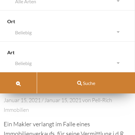
Alle Arten
Ort
Beliebig
Maklerklausel im Kaufvertrag: Definition 
Art
Maklerklausel im
Beliebig
Kaufvertrag: Definition und
Bedeutung
Suche
Januar 15, 2021
/
Januar 15, 2021
von
Pell-Rich
Immobilien
Ein Makler verlangt im Falle eines
Immobilienverkaufs, für seine Vermittlung i.d.R