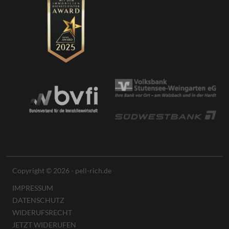
Copyright © 2026 - pell-rich.de
IMPRESSUM
DATENSCHUTZ
WIDERUFSRECHT
JETZT WIDERUFEN