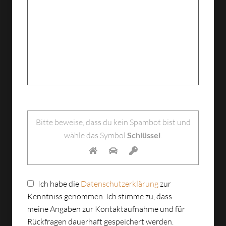
Bitte lasse dieses Feld leer.
Bitte beweise, dass du kein Spambot bist und
wähle das Symbol
Schlüssel
.
Ich habe die
Datenschutzerklärung
zur
Kenntniss genommen. Ich stimme zu, dass
meine Angaben zur Kontaktaufnahme und für
Rückfragen dauerhaft gespeichert werden.