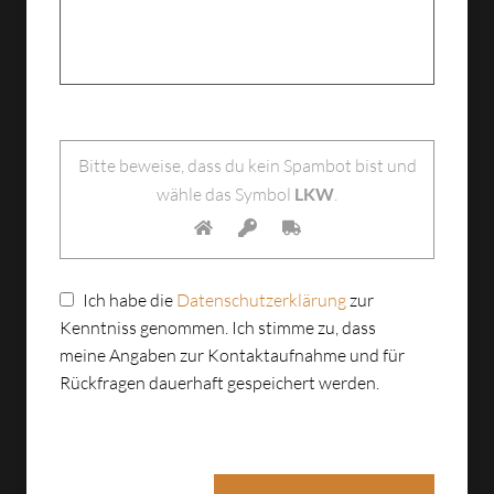
Bitte lasse dieses Feld leer.
Bitte beweise, dass du kein Spambot bist und
wähle das Symbol
LKW
.
Ich habe die
Datenschutzerklärung
zur
Kenntniss genommen. Ich stimme zu, dass
meine Angaben zur Kontaktaufnahme und für
Rückfragen dauerhaft gespeichert werden.