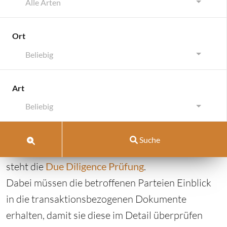
Alle Arten
Ort
Beliebig
Was ist eine Due-Diligence?
Art
Was ist eine Due-Diligence?
Beliebig
November 6, 2018
von
pellrich
Suche
Im Mittelpunkt von Immobilientransaktionen
steht die
Due Diligence Prüfung
.
Dabei müssen die betroffenen Parteien Einblick
in die transaktionsbezogenen Dokumente
erhalten, damit sie diese im Detail überprüfen