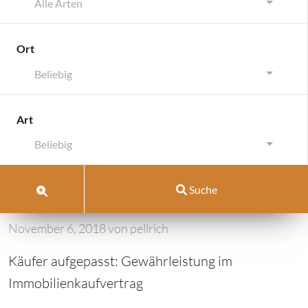
Alle Arten
Ort
Beliebig
Gibt es eine Gewährleistung beim Kauf eine
Art
Gibt es eine
Beliebig
Gewährleistung beim Kauf
einer Immobilie?
Suche
November 6, 2018
von
pellrich
Käufer aufgepasst: Gewährleistung im
Immobilienkaufvertrag