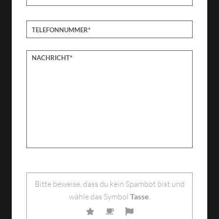
Bitte lasse dieses Feld leer.
Bitte beweise, dass du kein Spambot bist und
wähle das Symbol
Tasse
.