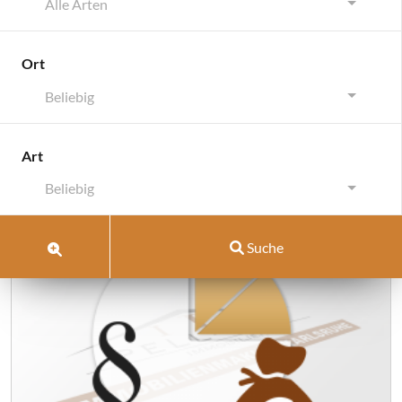
Alle Arten
Ort
Beliebig
Schlagwort:
Art
maklerprovision
Beliebig
Suche