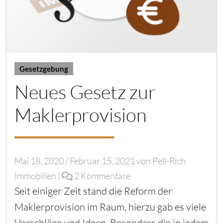
Gesetzgebung
Neues Gesetz zur
Maklerprovision
Mai 18, 2020
/
Februar 15, 2021
von
Pell-Rich
z
Immobilien
|
2 Kommentare
u
Seit einiger Zeit stand die Reform der
N
e
Maklerprovision im Raum, hierzu gab es viele
u
Vorschläge und Ideen. Besonders die in jedem