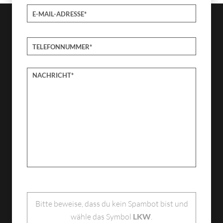
Bitte lasse dieses Feld leer.
Bitte beweise, dass du kein Spambot bist und
wähle das Symbol
LKW
.