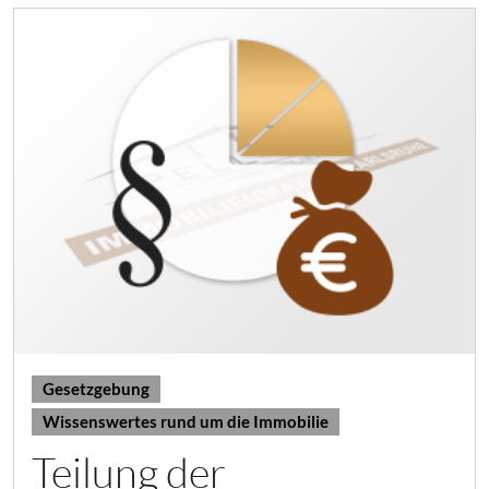
s
i
o
n
Gesetzgebung
Wissenswertes rund um die Immobilie
Teilung der