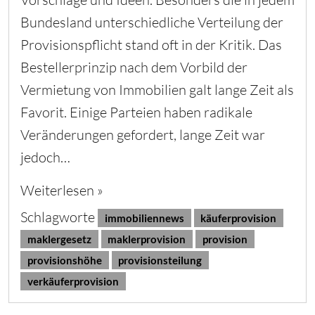
e
s
Bundesland unterschiedliche Verteilung der
G
Provisionspflicht stand oft in der Kritik. Das
e
s
Bestellerprinzip nach dem Vorbild der
e
Vermietung von Immobilien galt lange Zeit als
t
z
Favorit. Einige Parteien haben radikale
z
Veränderungen gefordert, lange Zeit war
u
r
jedoch…
M
a
Weiterlesen »
k
l
Schlagworte
immobiliennews
käuferprovision
e
r
maklergesetz
maklerprovision
provision
p
provisionshöhe
provisionsteilung
r
verkäuferprovision
o
v
i