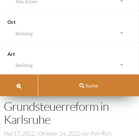
Alle Arten
Ort
Beliebig
Gesetzgebung
Immobilienmarkt Karlsruh
Art
Gesetzgebung
Beliebig
Immobilienmarkt Karlsruhe
Suche
Wissenswertes Rund Um Die Immobilie
Grundsteuerreform in
Karlsruhe
Mai 17, 2022
/
Oktober 14, 2022
von
Pell-Rich