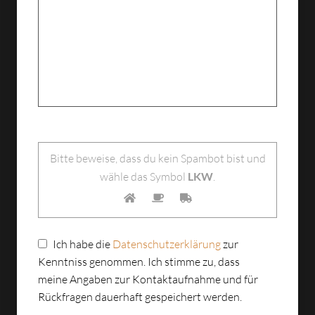
Bitte lasse dieses Feld leer.
Bitte beweise, dass du kein Spambot bist und
wähle das Symbol
LKW
.
Ich habe die
Datenschutzerklärung
zur
Kenntniss genommen. Ich stimme zu, dass
meine Angaben zur Kontaktaufnahme und für
Rückfragen dauerhaft gespeichert werden.