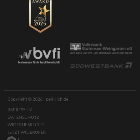
Copyright © 2026 - pell-rich.de
IMPRESSUM
DATENSCHUTZ
WIDERUFSRECHT
JETZT WIDERUFEN
AGB'S