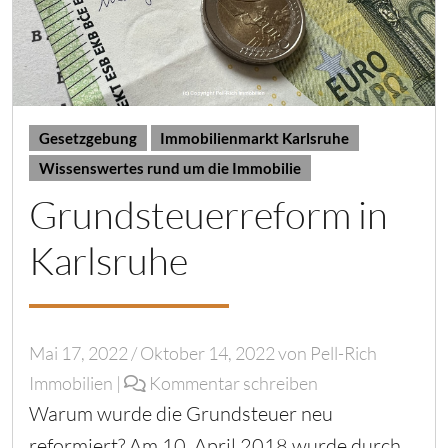
Gesetzgebung
Immobilienmarkt Karlsruhe
Wissenswertes rund um die Immobilie
Grundsteuerreform in
Karlsruhe
Mai 17, 2022
/
Oktober 14, 2022
von
Pell-Rich
Immobilien
|
Kommentar schreiben
Warum wurde die Grundsteuer neu
reformiert? Am 10. April 2018 wurde durch