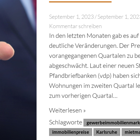
September 1, 2023
/
September 1, 202
Kommentar schreiben
In den letzten Monaten gab es au
deutliche Veränderungen. Der Preis
vorangegangenen Quartalen zu be
abgeschwächt. Laut einer neuen S
Pfandbriefbanken (vdp) haben sich
Wohnungen im zweiten Quartal led
zum vorherigen Quartal…
Weiterlesen »
Schlagworte
gewerbeimmobilienmark
immobilienpreise
Karlsruhe
mietma