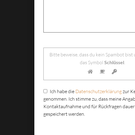
Bitte lasse dieses Feld leer.
Bitte beweise, dass du kein Spambot bist
das Symbol
Schlüssel
.
Ich habe die
Datenschutzerklärung
zur K
genommen. Ich stimme zu, dass meine Angab
Kontaktaufnahme und für Rückfragen dauer
gespeichert werden.