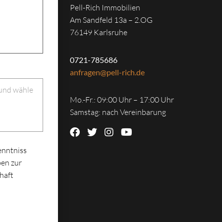
Pell-Rich Immobilien
Am Sandfeld 13a – 2.OG
76149 Karlsruhe
0721-785686
anfragen@pell-rich.de
 und wähle
Mo.-Fr.: 09:00 Uhr – 17:00 Uhr
Samstag: nach Vereinbarung
enntniss
en zur
haft