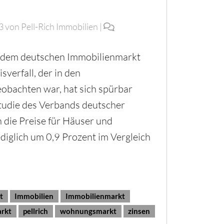
3
von
Pell-Rich Immobilien
|
f dem deutschen Immobilienmarkt
verfall, der in den
obachten war, hat sich spürbar
tudie des Verbands deutscher
 die Preise für Häuser und
iglich um 0,9 Prozent im Vergleich
t
Immobilien
Immobilienmarkt
rkt
pellrich
wohnungsmarkt
zinsen