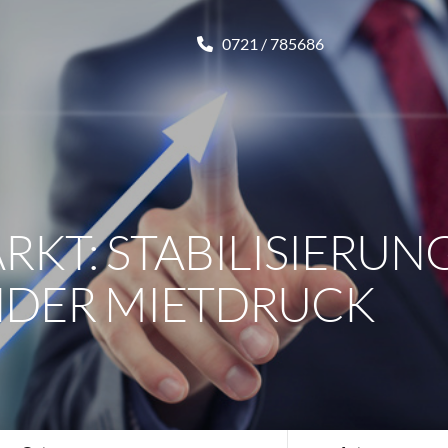
0721 / 785686
KT: STABILISIERUNG
NDER MIETDRUCK