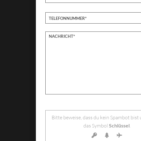
Bitte lasse dieses Feld leer.
Bitte beweise, dass du kein Spambot bist
das Symbol
Schlüssel
.