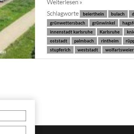
Weiterlesen »
Schlagworte
beierthein
bulach
grünwettersbach
grünwinkel
hagsf
innenstadt karlsruhe
Karlsruhe
kni
oststadt
palmbach
rintheim
rüp
stupferich
weststadt
wolfartsweier