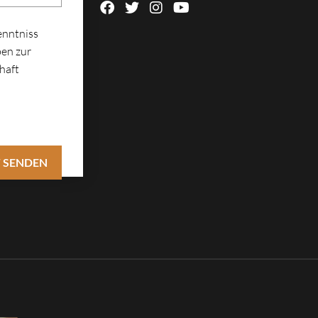
enntniss
en zur
haft