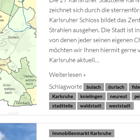
zeichnet sich durch die sternenfö
Karlsruher Schloss bildet das Zen
Strahlen ausgehen. Die Stadt ist in
von denen jeder seinen eigenen C
möchten wir Ihnen hiermit gerne 
Karlsruhe aktuell…
Weiterlesen »
Schlagworte
bulach
durlach
fide
Karlsruhe
knielingen
neureut
pe
stadtteile
waldstadt
weststadt
Immobilienmarkt Karlsruhe