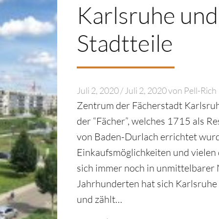
Karlsruhe und
Stadtteile
Juli 2, 2020
/
Juli 2, 2020
von
Pell-Rich
Zentrum der Fächerstadt Karlsruhe
der “Fächer”, welches 1715 als R
von Baden-Durlach errichtet wurd
Einkaufsmöglichkeiten und vielen
sich immer noch in unmittelbarer
Jahrhunderten hat sich Karlsruhe
und zählt…