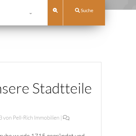
Suche
sere Stadtteile
3
von
Pell-Rich Immobilien
|
lsruhe wurde 1715 gegründet und