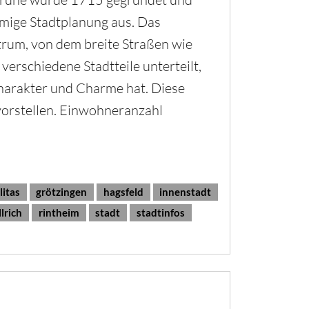
rmige Stadtplanung aus. Das
trum, von dem breite Straßen wie
 verschiedene Stadtteile unterteilt,
harakter und Charme hat. Diese
vorstellen. Einwohneranzahl
litas
grötzingen
hagsfeld
innenstadt
llrich
rintheim
stadt
stadtinfos