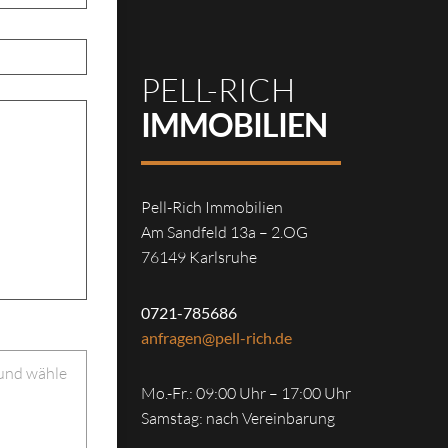
PELL-RICH
IMMOBILIEN
Pell-Rich Immobilien
Am Sandfeld 13a – 2.OG
76149 Karlsruhe
0721-785686
anfragen@pell-rich.de
 und wähle
Mo.-Fr.: 09:00 Uhr – 17:00 Uhr
Samstag: nach Vereinbarung