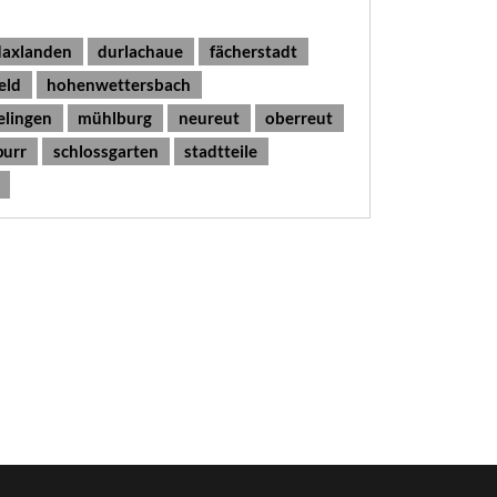
daxlanden
durlachaue
fächerstadt
eld
hohenwettersbach
elingen
mühlburg
neureut
oberreut
purr
schlossgarten
stadtteile