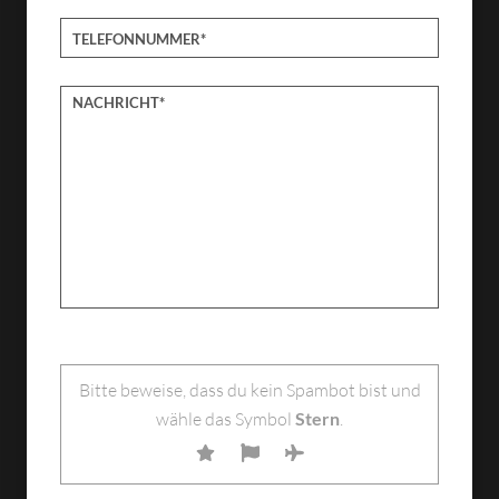
Bitte lasse dieses Feld leer.
Bitte beweise, dass du kein Spambot bist und
wähle das Symbol
Stern
.