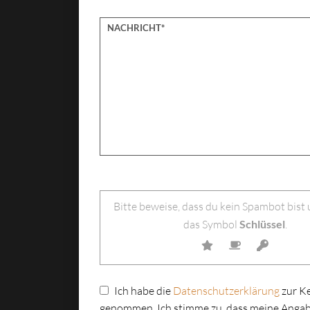
Bitte lasse dieses Feld leer.
Bitte beweise, dass du kein Spambot bist
das Symbol
Schlüssel
.
Ich habe die
Datenschutzerklärung
zur K
genommen. Ich stimme zu, dass meine Angab