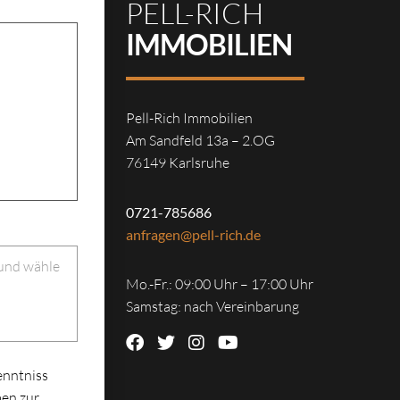
PELL-RICH
IMMOBILIEN
Pell-Rich Immobilien
Am Sandfeld 13a – 2.OG
76149 Karlsruhe
0721-785686
anfragen@pell-rich.de
 und wähle
Mo.-Fr.: 09:00 Uhr – 17:00 Uhr
Samstag: nach Vereinbarung
enntniss
en zur