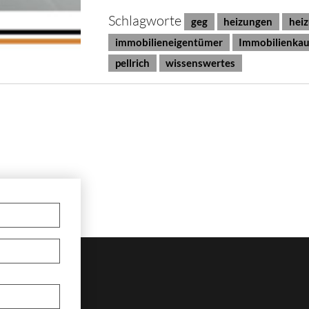
Schlagworte
geg
heizungen
hei
immobilieneigentümer
Immobilienkau
pellrich
wissenswertes