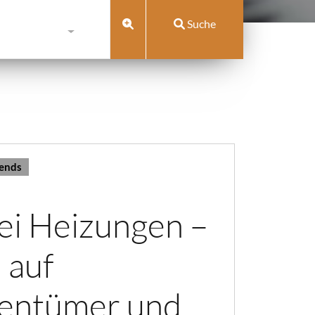
Suche
rends
bei Heizungen –
 auf
gentümer und