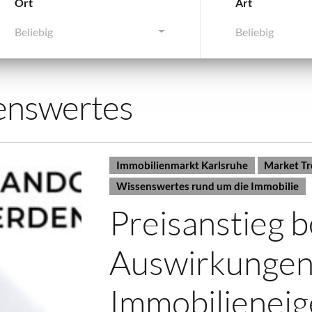
Ort
Art
Beliebig
Beliebig
enswertes
Immobilienmarkt Karlsruhe
Market T
Wissenswertes rund um die Immobilie
Preisanstieg 
Auswirkungen
Immobilienei