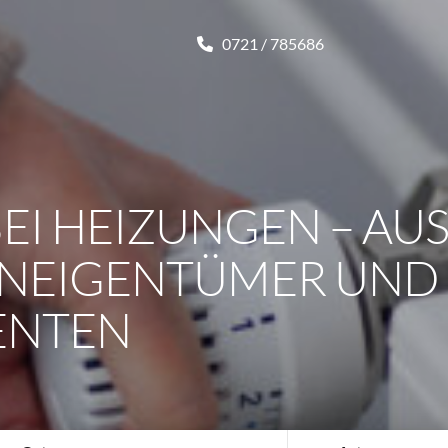
0721 / 785686
BEI HEIZUNGEN – A
ENEIGENTÜMER UND
ENTEN