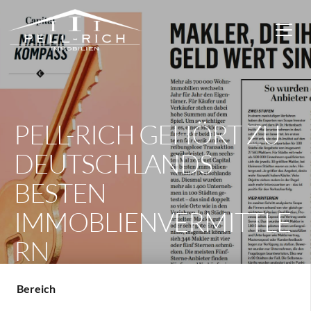
PELL-RICH GEHÖRT ZU
DEUTSCHLANDS
BESTEN
IMMOBLIENVERMITTLE
RN
Bereich