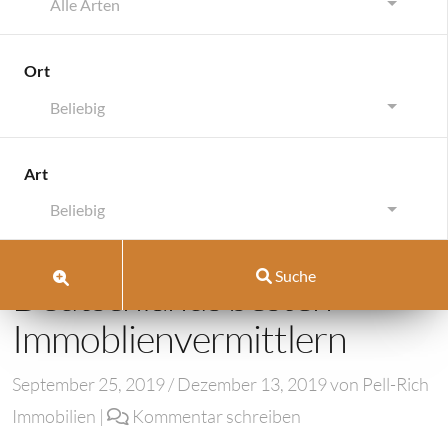
Alle Arten
Ort
Beliebig
Über Pell-Rich Immobilien
Pell-Rich gehö
Art
Über Pell-Rich Immobilien
Beliebig
Pell-Rich gehört zu
Suche
Deutschlands besten
Immoblienvermittlern
September 25, 2019
/
Dezember 13, 2019
von
Pell-Rich
Immobilien
|
Kommentar schreiben