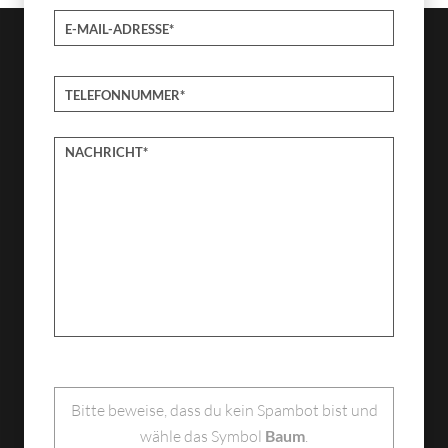
Bitte lasse dieses Feld leer.
Bitte beweise, dass du kein Spambot bist und
wähle das Symbol
Baum
.