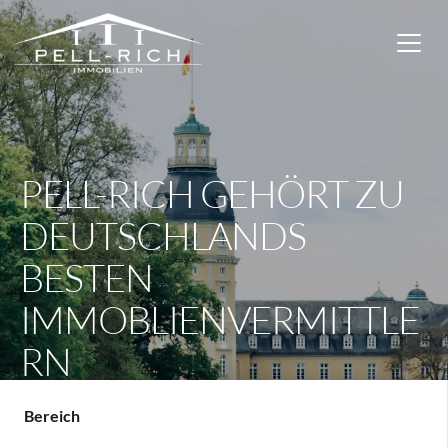
PELL-RICH GEHÖRT ZU
DEUTSCHLANDS
BESTEN
IMMOBLIENVERMITTLE
RN
Bereich