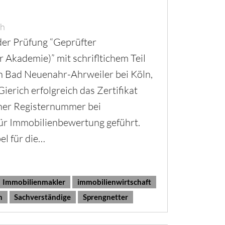
ch
n der Prüfung “Geprüfter
Akademie)” mit schrifltichem Teil
 Bad Neuenahr-Ahrweiler bei Köln,
ierich erfolgreich das Zertifikat
iner Registernummer bei
ür Immobilienbewertung geführt.
l für die…
Immobilienmakler
immobilienwirtschaft
h
Sachverständige
Sprengnetter