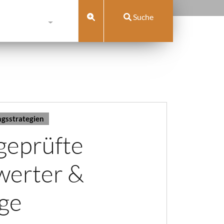
Suche
gsstrategien
 geprüfte
werter &
ge