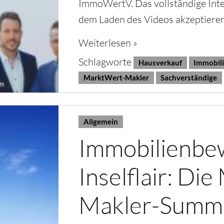
ImmoWertV. Das vollständige Inte
dem Laden des Videos akzeptiere
Weiterlesen »
Schlagworte
Hausverkauf
Immobil
MarktWert-Makler
Sachverständige
Allgemein
Immobilienbew
Inselflair: Di
Makler-Summ