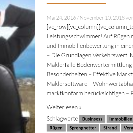
Mai 24, 2016
/
November 10, 2018
vo
[vc_row][vc_column][vc_column_t
Leistungsschwimmer! Auf Rügen r
und Immobilienbewertung in einem 
– Die Grundlagen Verkehrswert, M
Maklerfalle Bodenwertermittlung
Besonderheiten – Effektive Marktw
Maklersoftware – Wohnwertabhä
marktkonform berücksichtigen – 
Weiterlesen »
Schlagworte
Businsess
Immobilien
Rügen
Sprengnetter
Strand
Vera