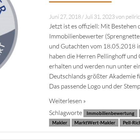
Juni 27, 2018
/
Juli 31, 2023
von
pellri
Jetzt ist es offiziell: Mit Bestehe
Immobilienbewerter (Sprengnetter 
und Gutachten vom 18.05.2018 in
haben die Herren Pellinghoff und G
erhalten und werden nun unter e
Deutschlands größter Akademie f
Das passende Logo und der Stempe
Weiterlesen »
Schlagworte
Immobilienbewertung
Makler
MarktWert-Makler
Pell-Ric