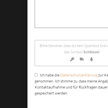
Bitte lasse dieses Feld leer.
Bitte beweise, dass du kein Spambot bist
das Symbol
Schlüssel
.
Ich habe die
Datenschutzerklärung
zur K
genommen. Ich stimme zu, dass meine Angab
Kontaktaufnahme und für Rückfragen dauer
gespeichert werden.