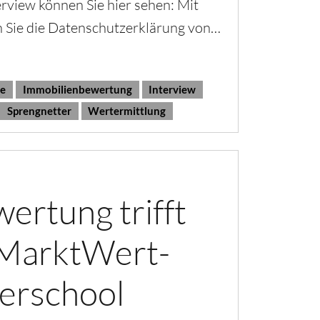
rview können Sie hier sehen: Mit
n Sie die Datenschutzerklärung von…
ie
Immobilienbewertung
Interview
Sprengnetter
Wertermittlung
ertung trifft
e MarktWert-
erschool