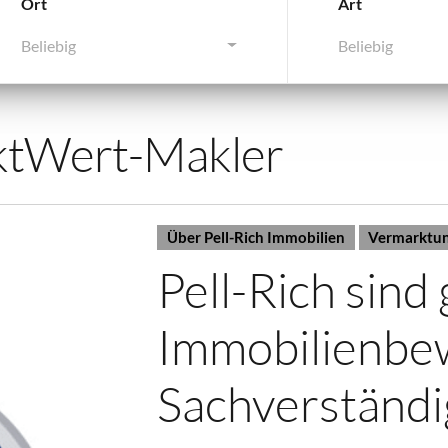
Ort
Art
Beliebig
Beliebig
tWert-Makler
Über Pell-Rich Immobilien
Vermarktun
Pell-Rich sind
Immobilienbe
Sachverständi