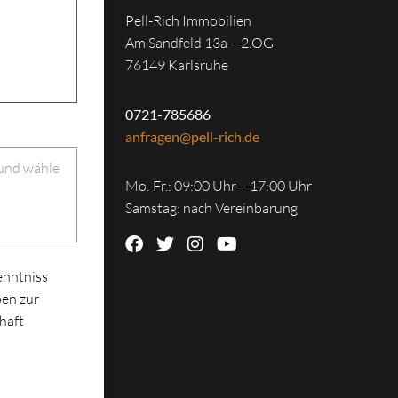
Pell-Rich Immobilien
Am Sandfeld 13a – 2.OG
76149 Karlsruhe
0721-785686
anfragen@pell-rich.de
 und wähle
Mo.-Fr.: 09:00 Uhr – 17:00 Uhr
Samstag: nach Vereinbarung
enntniss
en zur
haft