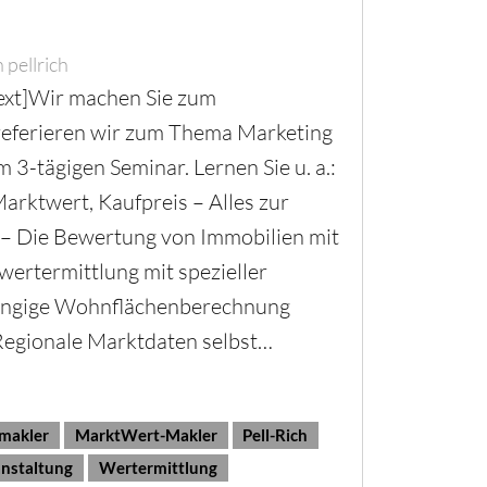
n
pellrich
ext]Wir machen Sie zum
eferieren wir zum Thema Marketing
3-tägigen Seminar. Lernen Sie u. a.:
arktwert, Kaufpreis – Alles zur
 – Die Bewertung von Immobilien mit
ertermittlung mit spezieller
ngige Wohnflächenberechnung
Regionale Marktdaten selbst…
makler
MarktWert-Makler
Pell-Rich
nstaltung
Wertermittlung