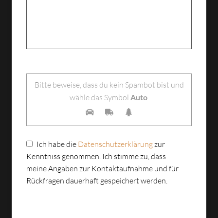
Bitte lasse dieses Feld leer.
Bitte beweise, dass du kein Spambot bist und
wähle das Symbol
Auto
.
Ich habe die
Datenschutzerklärung
zur
Kenntniss genommen. Ich stimme zu, dass
meine Angaben zur Kontaktaufnahme und für
Rückfragen dauerhaft gespeichert werden.