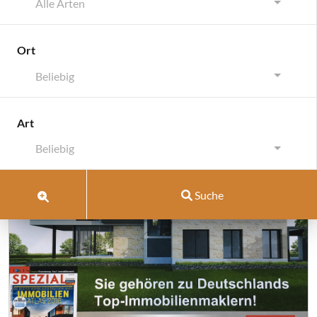
Alle Arten
Ort
Beliebig
Schlagwort:
Spezial
Art
Beliebig
Suche