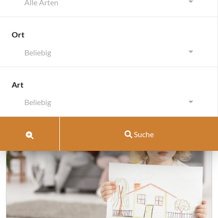
Alle Arten
Ort
Beliebig
Schlagwort:
Scheidung
Art
Beliebig
Suche