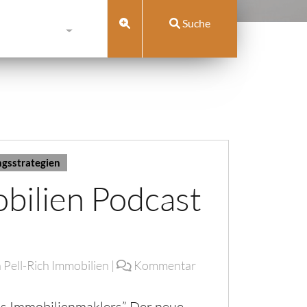
Suche
gsstrategien
obilien Podcast
n
Pell-Rich Immobilien
|
Kommentar
es Immobilienmaklers” Der neue