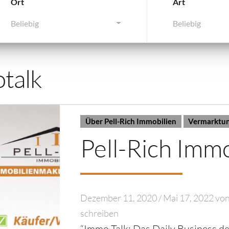
Ort
Art
Beliebig
Beliebig
talk
Über Pell-Rich Immobilien
Vermarktun
Pell-Rich Imm
Dezember 11, 2020
/
Mai 17, 2022
vo
schreiben
“Immo Talk: Das Daily Business d