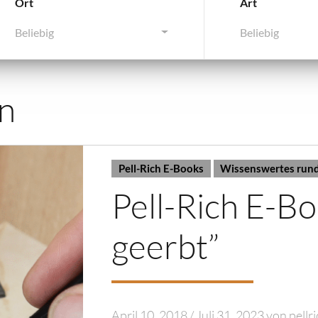
Ort
Art
Beliebig
Beliebig
n
Pell-Rich E-Books
Wissenswertes rund
Pell-Rich E-Bo
geerbt”
April 10, 2018
/
Juli 31, 2023
von
pellr