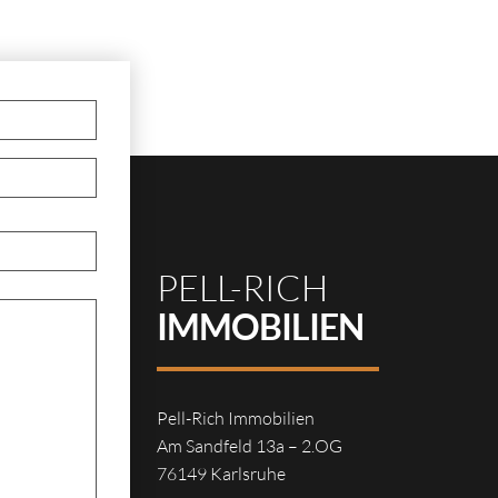
PELL-RICH
IMMOBILIEN
Pell-Rich Immobilien
Am Sandfeld 13a – 2.OG
76149 Karlsruhe