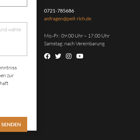
0721-785686
anfragen@pell-rich.de
 und wähle
Mo.-Fr.: 09:00 Uhr – 17:00 Uhr
Samstag: nach Vereinbarung
enntniss
en zur
haft