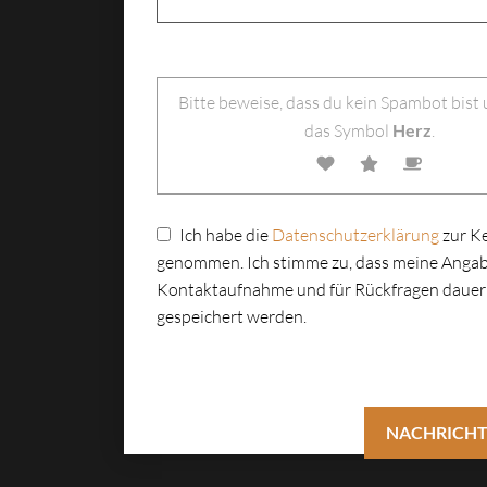
Bitte lasse dieses Feld leer.
Bitte beweise, dass du kein Spambot bist
das Symbol
Herz
.
Ich habe die
Datenschutzerklärung
zur K
genommen. Ich stimme zu, dass meine Angab
Kontaktaufnahme und für Rückfragen dauer
gespeichert werden.