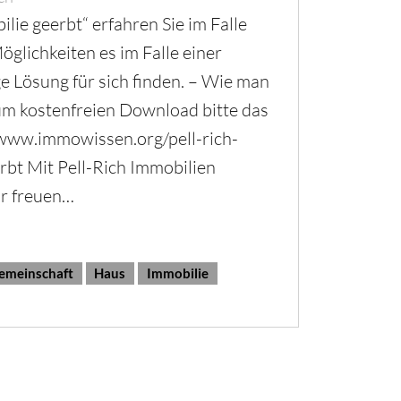
lie geerbt“ erfahren Sie im Falle
öglichkeiten es im Falle einer
ige Lösung für sich finden. – Wie man
Zum kostenfreien Download bitte das
//www.immowissen.org/pell-rich-
bt Mit Pell-Rich Immobilien
ir freuen…
emeinschaft
Haus
Immobilie