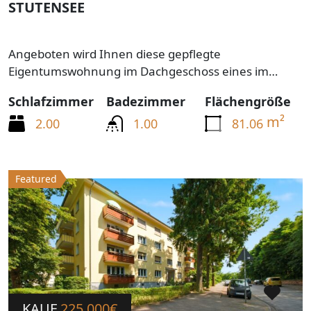
STUTENSEE
Angeboten wird Ihnen diese gepflegte
Eigentumswohnung im Dachgeschoss eines im…
Schlafzimmer
Badezimmer
Flächengröße
m²
2.00
1.00
81.06
Featured
KAUF
225,000€