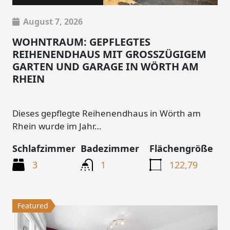
August 7, 2026
WOHNTRAUM: GEPFLEGTES
REIHENENDHAUS MIT GROSSZÜGIGEM G
ARTEN UND GARAGE IN WÖRTH AM R
HEIN
Dieses gepflegte Reihenendhaus in Wörth am
Rhein wurde im Jahr…
Schlafzimmer
Badezimmer
Flächengröße
3
1
122,79
Featured