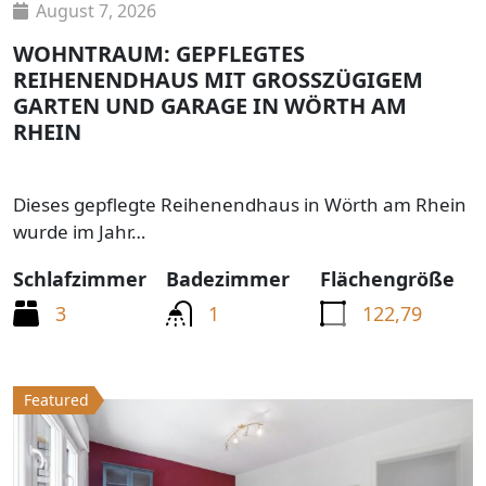
August 7, 2026
WOHNTRAUM: GEPFLEGTES
REIHENENDHAUS MIT GROSSZÜGIGEM G
ARTEN UND GARAGE IN WÖRTH AM R
HEIN
Dieses gepflegte Reihenendhaus in Wörth am Rhein
wurde im Jahr…
Schlafzimmer
Badezimmer
Flächengröße
3
1
122,79
Featured