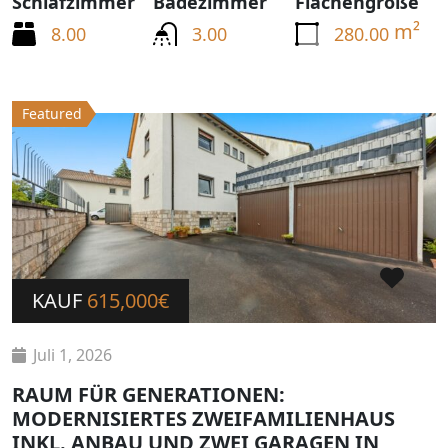
Schlafzimmer
Badezimmer
Flächengröße
m²
8.00
3.00
280.00
Featured
KAUF
615,000€
Juli 1, 2026
RAUM FÜR GENERATIONEN:
MODERNISIERTES ZWEIFAMILIENHAUS
INKL. ANBAU UND ZWEI GARAGEN IN