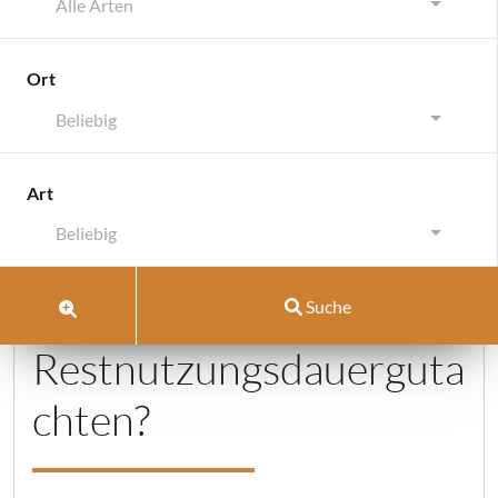
Alle Arten
Ort
Beliebig
FAQ Group:
6. Wichtig für
Art
Investoren
Beliebig
Wann lohnt sich ein
Suche
Restnutzungsdauerguta
chten?