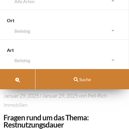
Alle Arten
Ort
Beliebig
Wann lohnt sich ein Restnutzungsdauergut
Art
Wann lohnt sich ein
Beliebig
Restnutzungsdauergutacht
en?
Suche
Januar 29, 2025
/
Januar 29, 2025
von
Pell-Rich
Immobilien
Fragen rund um das Thema:
Restnutzungsdauer