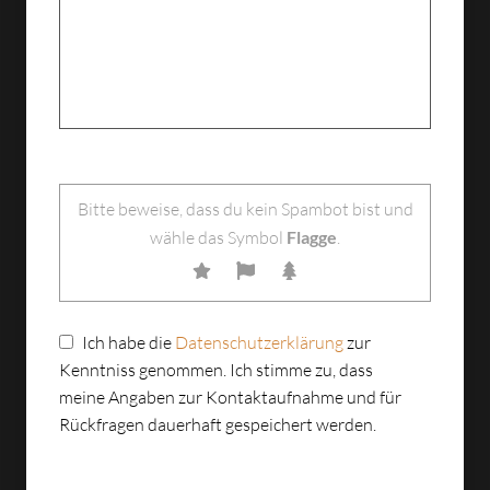
Bitte lasse dieses Feld leer.
Bitte beweise, dass du kein Spambot bist und
wähle das Symbol
Flagge
.
Ich habe die
Datenschutzerklärung
zur
Kenntniss genommen. Ich stimme zu, dass
meine Angaben zur Kontaktaufnahme und für
Rückfragen dauerhaft gespeichert werden.