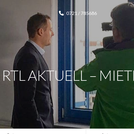
0721 / 785686
 RTL AKTUELL – MIE