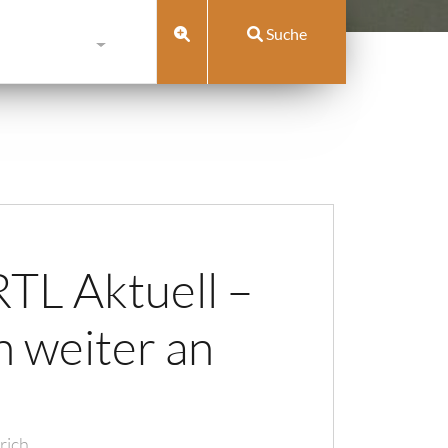
Suche
RTL Aktuell –
n weiter an
lrich