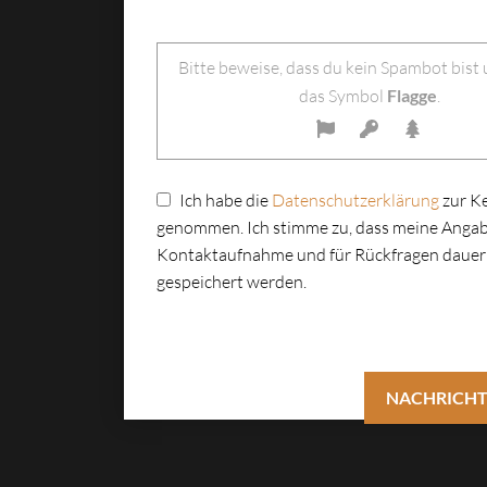
Bitte lasse dieses Feld leer.
Bitte beweise, dass du kein Spambot bist
das Symbol
Flagge
.
Ich habe die
Datenschutzerklärung
zur K
genommen. Ich stimme zu, dass meine Angab
Kontaktaufnahme und für Rückfragen dauer
gespeichert werden.