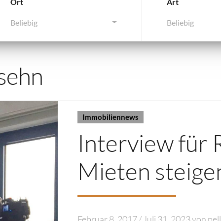
Ort
Art
Beliebig
Beliebig
sehn
Immobiliennews
Interview für 
Mieten steige
Februar 8, 2017
/
Juli 31, 2023
von
pel