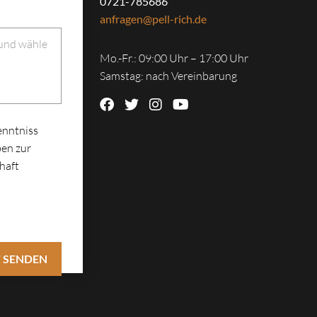
0721-785686
anfragen@pell-rich.de
 und wähle
Mo.-Fr.: 09:00 Uhr – 17:00 Uhr
Samstag: nach Vereinbarung
enntniss
en zur
haft