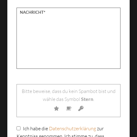
Bitte lasse dieses Feld leer.
Bitte beweise, dass du kein Spambot bist und
wähle das Symbol
Stern
.
Ich habe die
Datenschutzerklärung
zur
Kenntniss genommen. Ich stimme zu, dass