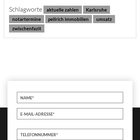
Schlagworte
aktuelle zahlen
Karlsruhe
notartermine
pellrich immobilien
umsatz
zwischenfazit