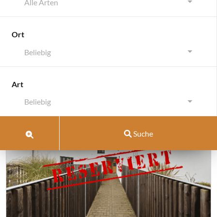
Alle Arten
Ort
Beliebig
Archiv:
Eigenschaften
Art
Beliebig
Suche