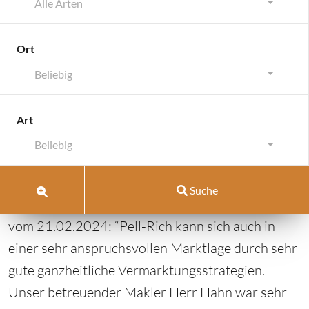
Alle Arten
Ort
Beliebig
Dettenheim
Art
Dettenheim
Beliebig
Februar 21, 2024
von
Pell-Rich Immobilien
|
Suche
Kommentar schreiben
vom 21.02.2024: “Pell-Rich kann sich auch in
einer sehr anspruchsvollen Marktlage durch sehr
gute ganzheitliche Vermarktungsstrategien.
Unser betreuender Makler Herr Hahn war sehr