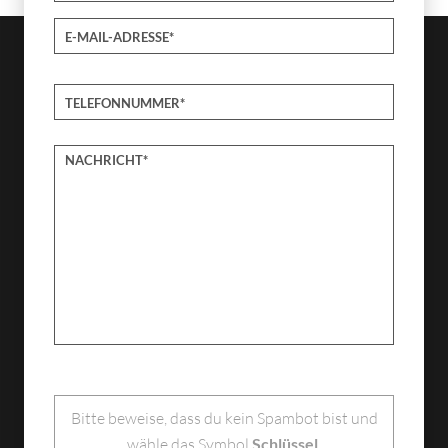
Bitte lasse dieses Feld leer.
Bitte beweise, dass du kein Spambot bist und
wähle das Symbol
Schlüssel
.