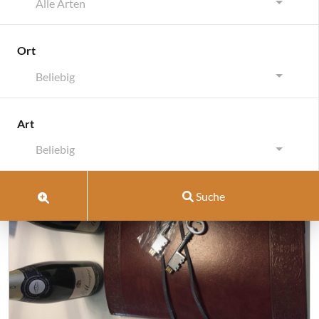
Alle Arten
Ort
Beliebig
Schlagwort:
Zufriedenheit
Art
Beliebig
Suche