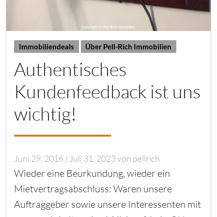
Immobiliendeals
Über Pell-Rich Immobilien
Authentisches
Kundenfeedback ist uns
wichtig!
Juni 29, 2016
/
Juli 31, 2023
von
pellrich
Wieder eine Beurkundung, wieder ein
Mietvertragsabschluss: Waren unsere
Auftraggeber sowie unsere Interessenten mit