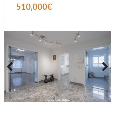
510,000€
Prev
Next
ious