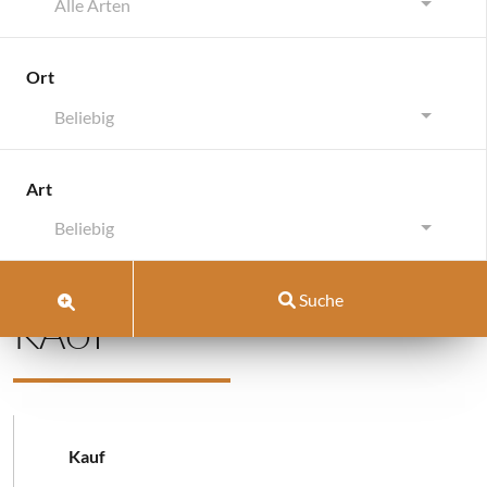
-DERZEIT RESERVIERT-
Alle Arten
FAMILIENTRAUM –
Ort
EINFAMILIENHAUS IN
Beliebig
MARXZELL MIT
EINBAUKÜCHE UND
Art
HOCHWERTIGER
Beliebig
AUSSTATTUNG ZUM
Suche
KAUF
Kauf