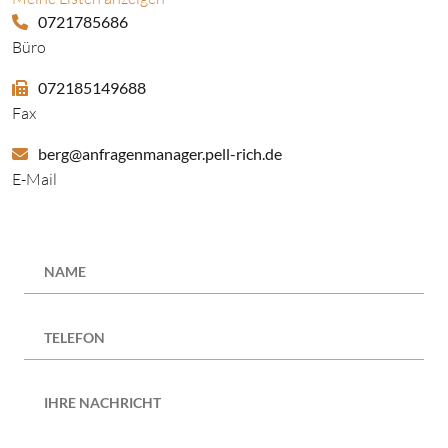
Meine Listen anzeigen
0721785686
Büro
072185149688
Fax
berg@anfragenmanager.pell-rich.de
E-Mail