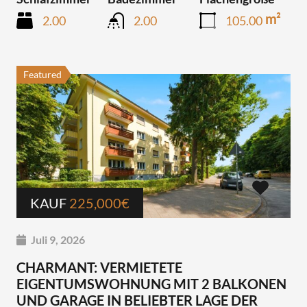
Schlafzimmer
Badezimmer
Flächengröße
m²
2.00
2.00
105.00
Featured
KAUF
225,000€
Juli 9, 2026
CHARMANT: VERMIETETE
EIGENTUMSWOHNUNG MIT 2 BALKONEN