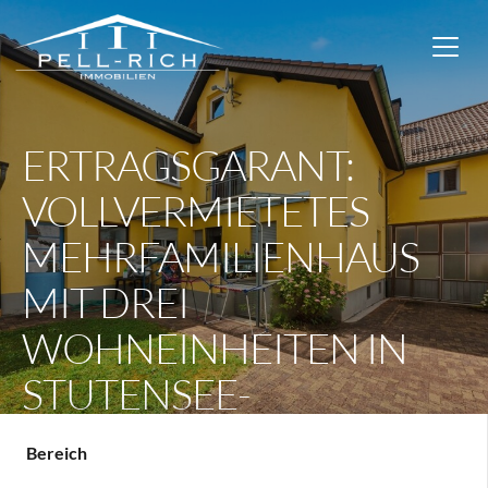
ERTRAGSGARANT:
VOLLVERMIETETES
MEHRFAMILIENHAUS
MIT DREI
WOHNEINHEITEN IN
STUTENSEE-
BLANKENLOCH
Bereich