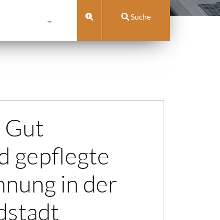
Suche
 Gut
d gepflegte
nung in der
dstadt