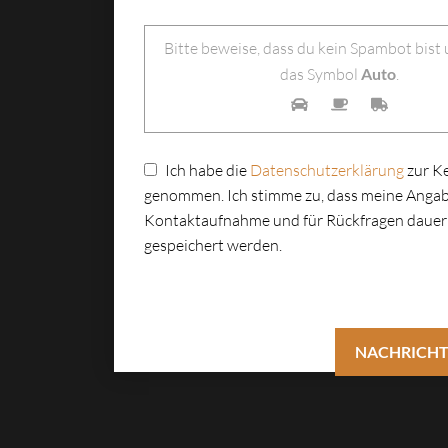
Bitte lasse dieses Feld leer.
Bitte beweise, dass du kein Spambot bist
das Symbol
Auto
.
Ich habe die
Datenschutzerklärung
zur K
genommen. Ich stimme zu, dass meine Angab
Kontaktaufnahme und für Rückfragen dauer
gespeichert werden.