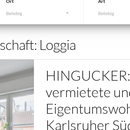
Ort
Art
Beliebig
Beliebig
schaft:
Loggia
HINGUCKER:
vermietete un
Eigentumswoh
Karlsruher Sü