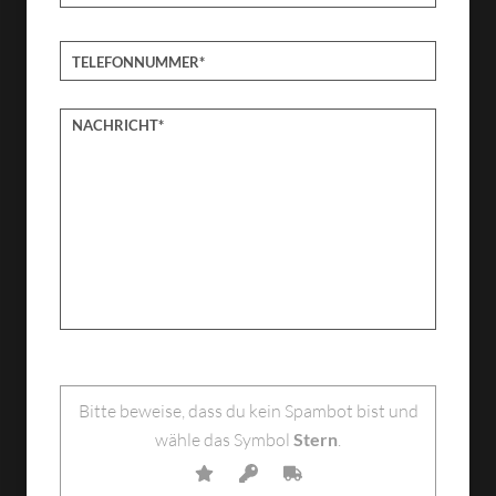
Bitte lasse dieses Feld leer.
Bitte beweise, dass du kein Spambot bist und
wähle das Symbol
Stern
.