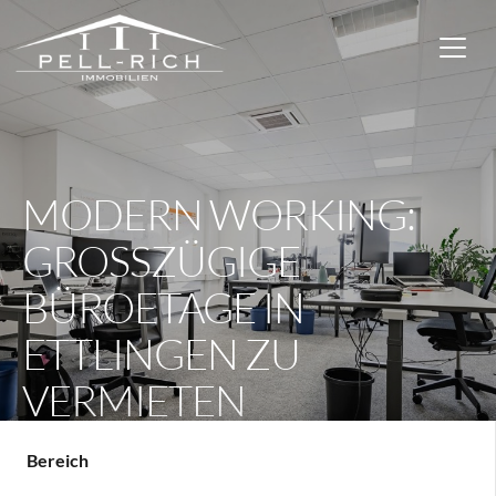
MODERN WORKING:
GROSSZÜGIGE B
ÜROETAGE IN E
TTLINGEN ZU V
ERMIETEN
Bereich