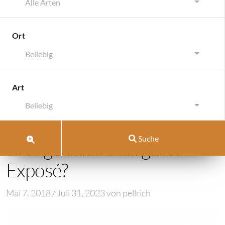
Alle Arten
Ort
Beliebig
Immobilie selbst verkaufen
Immobilie sel
Art
Immobilie Selbst Verkaufen
Beliebig
Immobilie selbst verkaufen:
Suche
Was gehört in ein gutes
Exposé?
Mai 7, 2018
/
Juli 31, 2023
von
pellrich