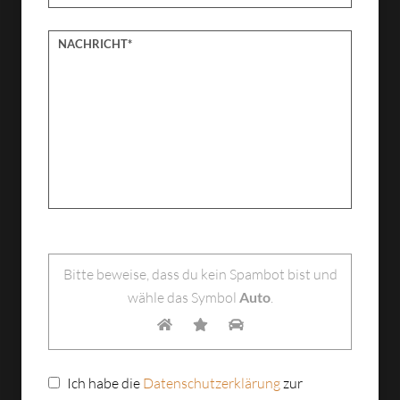
Bitte lasse dieses Feld leer.
Bitte beweise, dass du kein Spambot bist und
wähle das Symbol
Auto
.
Ich habe die
Datenschutzerklärung
zur