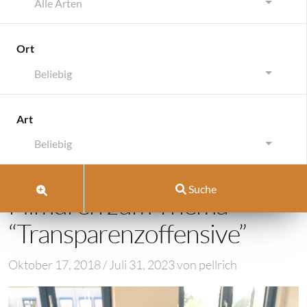
Alle Arten
Ort
Beliebig
Über Pell-Rich Immobilien
Vermarktungss
Art
Über Pell-Rich Immobilien
Beliebig
Vermarktungsstrategien
Suche
Filmdreh zum Thema
“Transparenzoffensive”
Oktober 17, 2018
/
Juli 31, 2023
von
pellrich