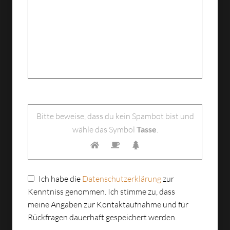
Bitte lasse dieses Feld leer.
Bitte beweise, dass du kein Spambot bist und
wähle das Symbol
Tasse
.
Ich habe die
Datenschutzerklärung
zur
Kenntniss genommen. Ich stimme zu, dass
meine Angaben zur Kontaktaufnahme und für
Rückfragen dauerhaft gespeichert werden.