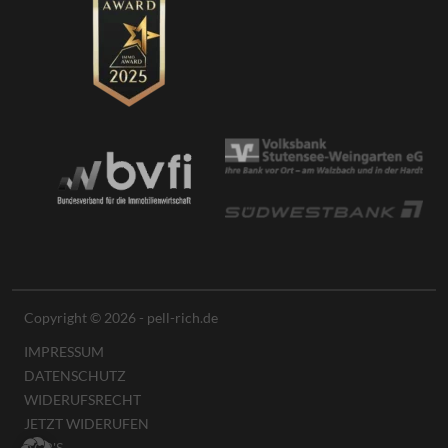
Copyright © 2026 - pell-rich.de
IMPRESSUM
DATENSCHUTZ
WIDERUFSRECHT
JETZT WIDERUFEN
AGB'S