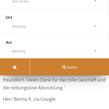
Alle Arten
Ort
Beliebig
Stuttgart
Art
Stuttgart
Beliebig
Mai 23, 2024
von
Pell-Rich Immobilien
Suche
vom 23.05.2024: “
Top zuverlässig und sehr
freundlich. Vielen Dank für das tolle Geschäft und
die reibungslose Abwicklung.
“
Herr Benny K. via Google