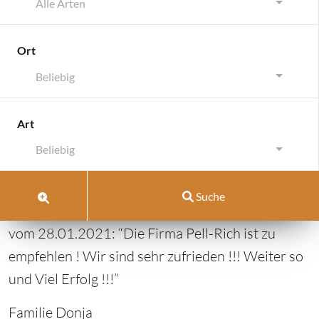
Alle Arten
Ort
Beliebig
Stutensee-Büchig
Art
Stutensee-Büchig
Beliebig
Januar 29, 2021
von
Pell-Rich Immobilien
|
Suche
Kommentar schreiben
vom 28.01.2021: “Die Firma Pell-Rich ist zu
empfehlen ! Wir sind sehr zufrieden !!! Weiter so
und Viel Erfolg !!!”
Familie Donja