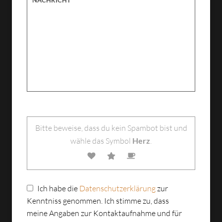
Bitte lasse dieses Feld leer.
Bitte beweise, dass du kein Spambot bist und
wähle das Symbol
Herz
.
Ich habe die
Datenschutzerklärung
zur
Kenntniss genommen. Ich stimme zu, dass
meine Angaben zur Kontaktaufnahme und für