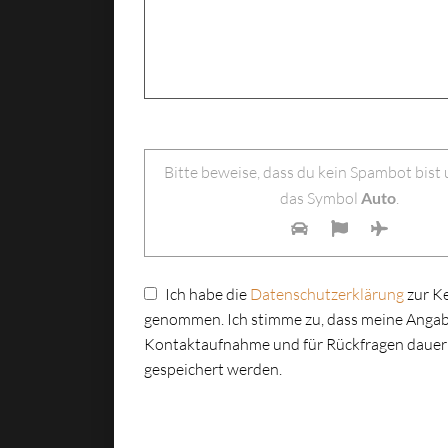
Bitte lasse dieses Feld leer.
Bitte beweise, dass du kein Spambot bist
das Symbol
Auto
.
Ich habe die
Datenschutzerklärung
zur K
genommen. Ich stimme zu, dass meine Angab
Kontaktaufnahme und für Rückfragen dauer
gespeichert werden.