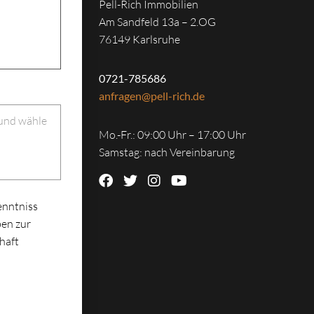
Pell-Rich Immobilien
Am Sandfeld 13a – 2.OG
76149 Karlsruhe
0721-785686
anfragen@pell-rich.de
 und wähle
Mo.-Fr.: 09:00 Uhr – 17:00 Uhr
Samstag: nach Vereinbarung
enntniss
en zur
haft