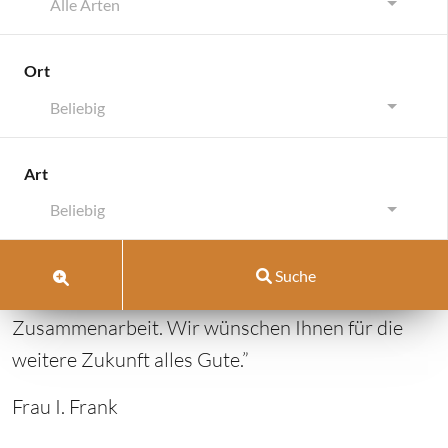
Alle Arten
Ort
Beliebig
Stutensee
Art
Stutensee
Beliebig
Oktober 26, 2018
von
pellrich
Suche
Vom 12.05.2017: “Vielen Dank für Ihre gute
Zusammenarbeit. Wir wünschen Ihnen für die
weitere Zukunft alles Gute.”
Frau I. Frank