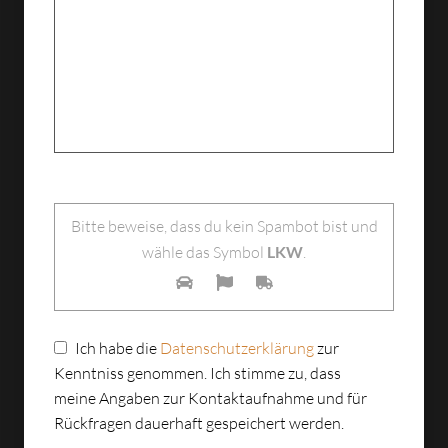
Bitte lasse dieses Feld leer.
Bitte beweise, dass du kein Spambot bist und
wähle das Symbol
LKW
.
Ich habe die
Datenschutzerklärung
zur
Kenntniss genommen. Ich stimme zu, dass
meine Angaben zur Kontaktaufnahme und für
Rückfragen dauerhaft gespeichert werden.