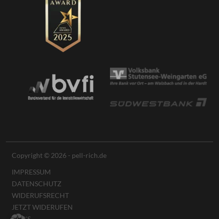
Copyright © 2026 - pell-rich.de
IMPRESSUM
DATENSCHUTZ
WIDERUFSRECHT
JETZT WIDERUFEN
AGB'S