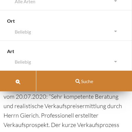
Alle Arten
Ort
Beliebig
Rastatt
Art
Rastatt
Beliebig
Juli 22, 2020
von
Pell-Rich Immobilien
|
Kommentar
Suche
schreiben
vom 20.07.2020: “Sehr kompetente Beratung
und realistische Verkaufspreisermittlung durch
Herrn Gierich. Professionell erstellter
Verkaufsprospekt. Der kurze Verkaufsprozess