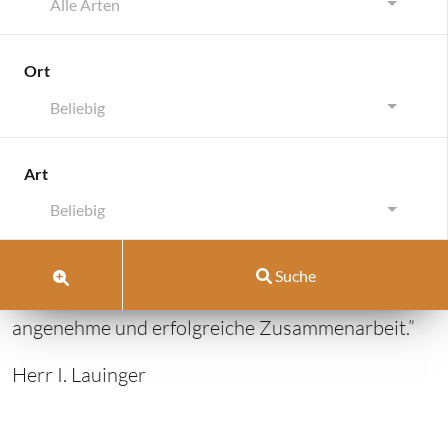
Alle Arten
Ort
Beliebig
Malsch
Art
Malsch
Beliebig
Oktober 26, 2018
von
pellrich
Suche
vom 17.05.2018: “Vielen Dank für die
angenehme und erfolgreiche Zusammenarbeit.”
Herr I. Lauinger