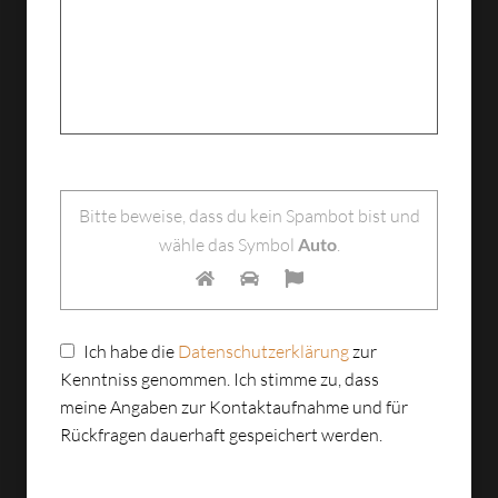
Bitte lasse dieses Feld leer.
Bitte beweise, dass du kein Spambot bist und
wähle das Symbol
Auto
.
Ich habe die
Datenschutzerklärung
zur
Kenntniss genommen. Ich stimme zu, dass
meine Angaben zur Kontaktaufnahme und für
Rückfragen dauerhaft gespeichert werden.