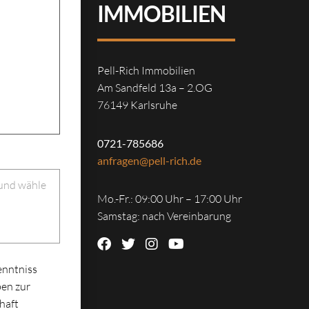
IMMOBILIEN
Pell-Rich Immobilien
Am Sandfeld 13a – 2.OG
76149 Karlsruhe
0721-785686
anfragen@pell-rich.de
 und wähle
Mo.-Fr.: 09:00 Uhr – 17:00 Uhr
Samstag: nach Vereinbarung
enntniss
en zur
haft