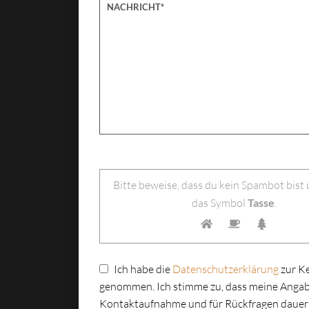
Bitte lasse dieses Feld leer.
Bitte beweise, dass du kein Spambot bist
das Symbol
Tasse
.
Ich habe die
Datenschutzerklärung
zur K
genommen. Ich stimme zu, dass meine Angab
Kontaktaufnahme und für Rückfragen dauer