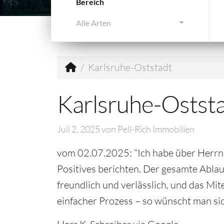
Bereich
Alle Arten
Karlsruhe-Oststadt
Karlsruhe-Ostst
Juli 2, 2025
von
Pell-Rich Immobilien
vom 02.07.2025: “Ich habe über Herrn 
Positives berichten. Der gesamte Abla
freundlich und verlässlich, und das Mi
einfacher Prozess – so wünscht man si