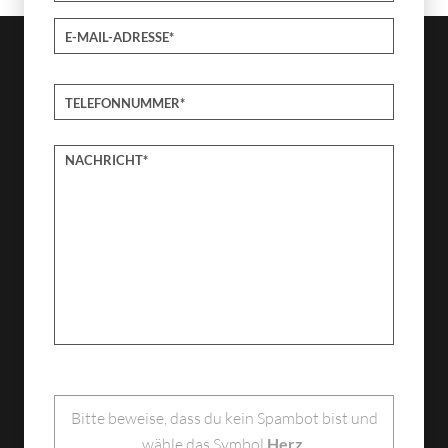
Bitte lasse dieses Feld leer.
Bitte beweise, dass du kein Spambot bist und
wähle das Symbol
Herz
.