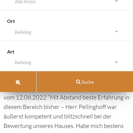
Alle Arten
Ort
Beliebig
Karlsruhe-Knielingen
Art
Karlsruhe-Knielingen
Beliebig
August 12, 2022
/
August 12, 2022
von
Pell-Rich
Suche
Immobilien
|
Kommentar schreiben
vom 12.08.2022 “Mit Abstand beste Erfahrung in
diesem Bereich bisher – Herr Pellinghoff war
äußerst kompetent und blitzschnell bei der
Bewertung unseres Hauses. Habe mich bestens