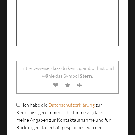
Bitte lasse dieses Feld leer.
Bitte beweise, dass du kein Spambot bist und
wähle das Symbol
Stern
.
Ich habe die
Datenschutzerklärung
zur
Kenntniss genommen. Ich stimme zu, dass
meine Angaben zur Kontaktaufnahme und für
Rückfragen dauerhaft gespeichert werden.