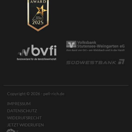
Copyright © 2026 - pell-rich.de
IMPRESSUM
DATENSCHUTZ
WIDERUFSRECHT
JETZT WIDERUFEN
AGB'S