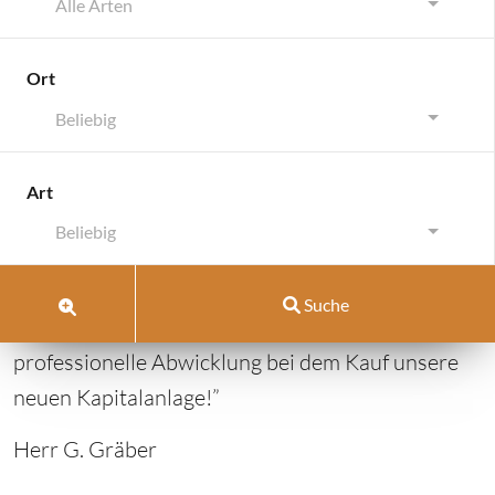
Alle Arten
Ort
Beliebig
Karlsruhe
Art
Karlsruhe
Beliebig
Oktober 25, 2018
von
pellrich
Suche
vom 03.03.2016: “Danke für die perfekte und
professionelle Abwicklung bei dem Kauf unsere
neuen Kapitalanlage!”
Herr G. Gräber