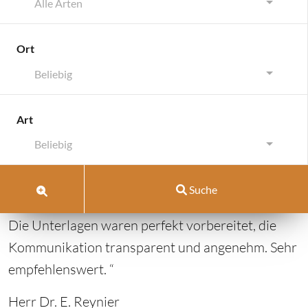
Alle Arten
Ort
Beliebig
Karlsruhe
Art
Karlsruhe
Beliebig
Oktober 26, 2018
von
pellrich
Suche
vom 21.04.2018: “Sehr angenehmer Umgang!
Die Unterlagen waren perfekt vorbereitet, die
Kommunikation transparent und angenehm. Sehr
empfehlenswert. “
Herr Dr. E. Reynier