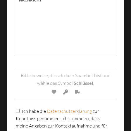
Bitte lasse dieses Feld leer.
Bitte beweise, dass du kein Spambot bist und
wähle das Symbol
Schlüssel
.
Ich habe die
Datenschutzerklärung
zur
Kenntniss genommen. Ich stimme zu, dass
meine Angaben zur Kontaktaufnahme und für