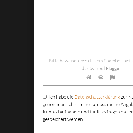
Bitte lasse dieses Feld leer.
Bitte beweise, dass du kein Spambot bist
das Symbol
Flagge
.
Ich habe die
Datenschutzerklärung
zur K
genommen. Ich stimme zu, dass meine Angab
Kontaktaufnahme und für Rückfragen dauer
gespeichert werden.