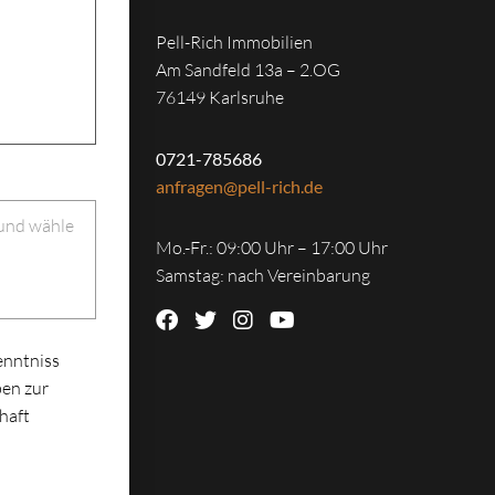
Pell-Rich Immobilien
Am Sandfeld 13a – 2.OG
76149 Karlsruhe
0721-785686
anfragen@pell-rich.de
 und wähle
Mo.-Fr.: 09:00 Uhr – 17:00 Uhr
Samstag: nach Vereinbarung
enntniss
en zur
haft