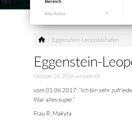
Bereich
Alle Arten
Eggenstein-Leopoldshafen
Eggenstein-Leop
Oktober 26, 2018
von
pellrich
vom 01.08.2017: “Ich bin sehr zufried
War alles super.”
Frau R. Makyta