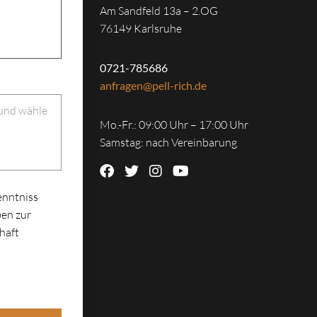
Am Sandfeld 13a – 2.OG
76149 Karlsruhe
0721-785686
anfragen@pell-rich.de
 und wähle
Mo.-Fr.: 09:00 Uhr – 17:00 Uhr
Samstag: nach Vereinbarung
enntniss
en zur
haft