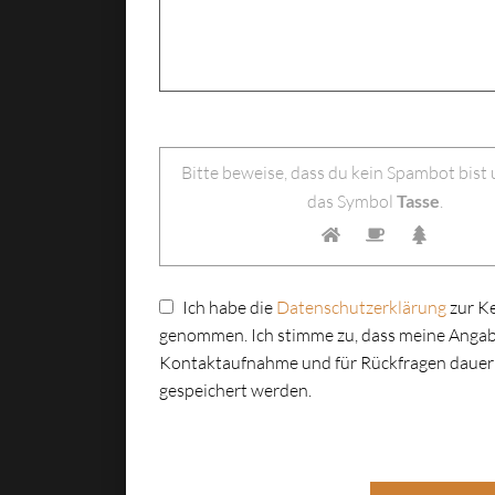
Bitte lasse dieses Feld leer.
Bitte beweise, dass du kein Spambot bist
das Symbol
Tasse
.
Ich habe die
Datenschutzerklärung
zur K
genommen. Ich stimme zu, dass meine Angab
Kontaktaufnahme und für Rückfragen dauer
gespeichert werden.