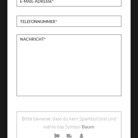
Bitte lasse dieses Feld leer.
Bitte beweise, dass du kein Spambot bist und
wähle das Symbol
Baum
.